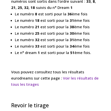
numéros sont sortis dans l’ordre suivant :
33
,
8
,
21
,
25
,
32
,
18
suivis du n° Dream
1
Le numéro
8
est sorti pour la
36
ème fois
Le numéro
18
est sorti pour la
31
ème fois
Le numéro
21
est sorti pour la
38
ème fois
Le numéro
25
est sorti pour la
30
ème fois
Le numéro
32
est sorti pour la
31
ème fois
Le numéro
33
est sorti pour la
34
ème fois
Le n° dream
1
est sorti pour la
51
ème fois.
Vous pouvez consultez tous les résultats
eurodreams sur cette page :
Voir les résultats de
tous les tirages
Revoir le tirage