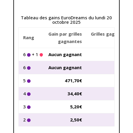
Tableau des gains EuroDreams du lundi 20
octobre 2025
Gain par grilles
Grilles gagnantes
Rang
gagnantes
France
6
+ 1
Aucun gagnant
0
6
Aucun gagnant
0
5
471,70€
54
4
34,40€
1717
3
5,20€
24983
2
2,50€
148527