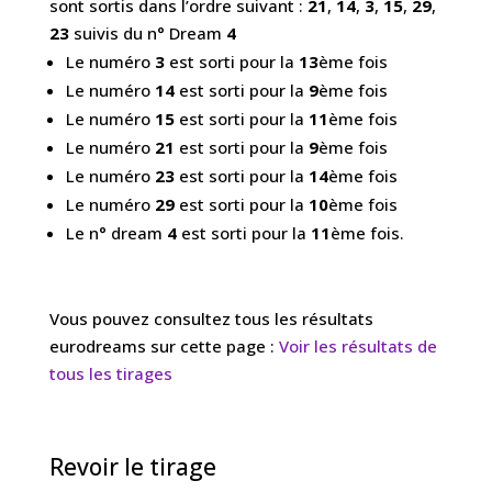
sont sortis dans l’ordre suivant :
21
,
14
,
3
,
15
,
29
,
23
suivis du n° Dream
4
Le numéro
3
est sorti pour la
13
ème fois
Le numéro
14
est sorti pour la
9
ème fois
Le numéro
15
est sorti pour la
11
ème fois
Le numéro
21
est sorti pour la
9
ème fois
Le numéro
23
est sorti pour la
14
ème fois
Le numéro
29
est sorti pour la
10
ème fois
Le n° dream
4
est sorti pour la
11
ème fois.
Vous pouvez consultez tous les résultats
eurodreams sur cette page :
Voir les résultats de
tous les tirages
Revoir le tirage