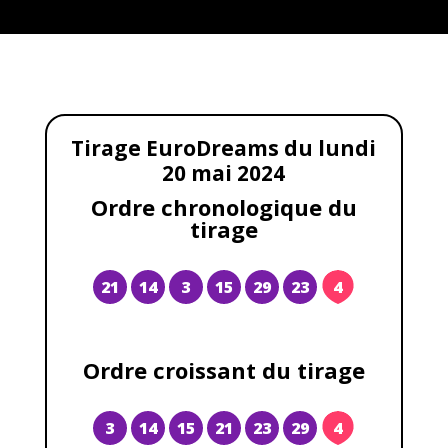
Tirage EuroDreams du lundi
20 mai 2024
Ordre chronologique du
tirage
21
14
3
15
29
23
4
Ordre croissant du tirage
3
14
15
21
23
29
4