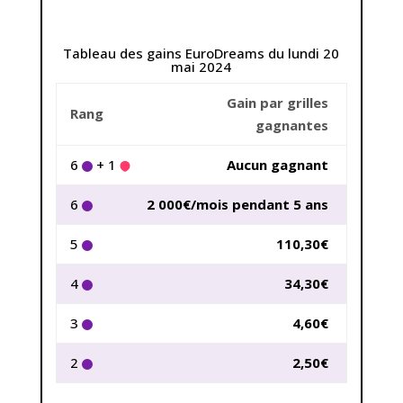
Tableau des gains EuroDreams du lundi 20
mai 2024
Gain par grilles
Grille
Rang
gagnantes
6
+ 1
Aucun gagnant
6
2 000€/mois pendant 5 ans
5
110,30€
4
34,30€
3
4,60€
2
2,50€